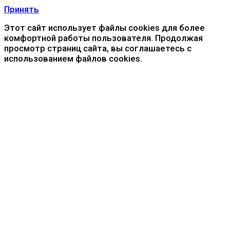
Принять
Этот сайт использует файлы cookies для более
комфортной работы пользователя. Продолжая
просмотр страниц сайта, вы соглашаетесь с
использованием файлов cookies.
О нас
Доставка и оплата
Контакты
Статьи
ЧаВо
Галерея
Персональные данные
+7 (383) 375-51-17
+7 (913) 757-44-40
Пн—Пт 08:00—
16:30
Новосибирск, ул. 2-я Станционная, 30, к.11
Написать в Telegram